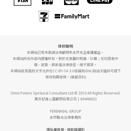
律師聲明
本網站已常年委請法律顧問李永然先生維護權益。
本網站所有內容均版權所有。對於任意翻印剽竊、抄襲；任何惡意中
傷、詆毀，將訴諸法律途徑，絕不寬貸。
本網站或頁面的文字允許在CC-BY-SA 3.0協議和GNU自由文檔許可證下
修改和再使用。(維基百科)
Omni Potens Spiritural Consultant Ltd © 2010 All Rights Reserved.
萬世紀身心靈顧問有限公司 | 89468632
PERENNIAL GROUP
永然聯合法律事務所
隱私權政策
條款與細則
｜