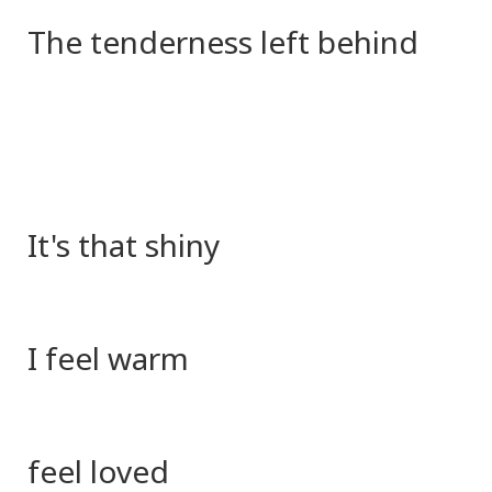
The tenderness left behind
It's that shiny
I feel warm
feel loved