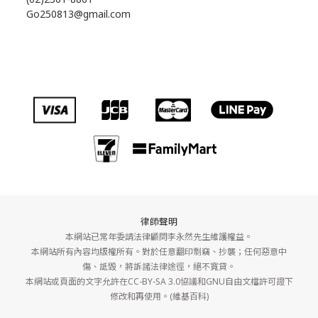
Go250813@gmail.com
律師聲明
本網站已常年委請法律顧問李永然先生維護權益。
本網站所有內容均版權所有。對於任意翻印剽竊、抄襲；任何惡意中
傷、詆毀，將訴諸法律途徑，絕不寬貸。
本網站或頁面的文字允許在CC-BY-SA 3.0協議和GNU自由文檔許可證下
修改和再使用。(維基百科)