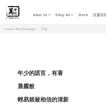
Abut Us
Shop All
Store
活靈活
Home
/
Blog list page
/
〈不渝〉
年少的諾言，有著
晨霧般
輕易就被相信的清新