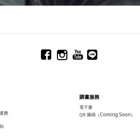
購書服務
電子書
運費
Coming Soon
QR 圖碼（
）
知