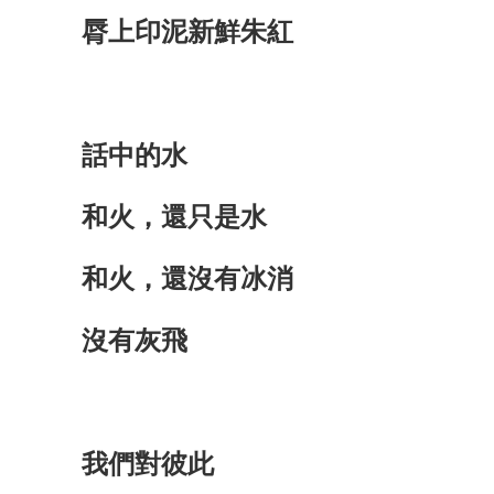
脣上印泥新鮮朱紅
話中的水
和火，還只是水
和火，還沒有冰消
沒有灰飛
我們對彼此