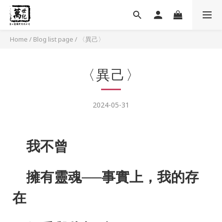
Home
/
Blog list page
/
〈異己〉
〈異己〉
2024-05-31
我不曾
擁有靈魂──事實上，我的存
在