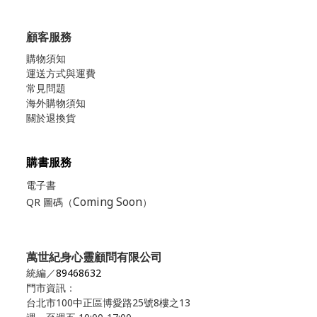
顧客服務
購物須知
運送方式與運費
常見問題
海外購物須知
關於退換貨
購書服務
電子書
Coming Soon
QR 圖碼（
）
萬世紀身心靈顧問有限公司
統編／
89468632
門市資訊：
台北市100中正區博愛路25號8樓之13