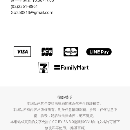
週一至週五 10:00-17:00
(02)2361-8861
Go250813@gmail.com
律師聲明
本網站已常年委請法律顧問李永然先生維護權益。
本網站所有內容均版權所有。對於任意翻印剽竊、抄襲；任何惡意中
傷、詆毀，將訴諸法律途徑，絕不寬貸。
本網站或頁面的文字允許在CC-BY-SA 3.0協議和GNU自由文檔許可證下
修改和再使用。(維基百科)