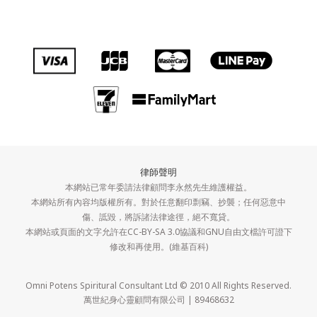
律師聲明
本網站已常年委請法律顧問李永然先生維護權益。
本網站所有內容均版權所有。對於任意翻印剽竊、抄襲；任何惡意中
傷、詆毀，將訴諸法律途徑，絕不寬貸。
本網站或頁面的文字允許在CC-BY-SA 3.0協議和GNU自由文檔許可證下
修改和再使用。(維基百科)
Omni Potens Spiritural Consultant Ltd © 2010 All Rights Reserved.
萬世紀身心靈顧問有限公司 | 89468632