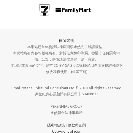
律師聲明
本網站已常年委請法律顧問李永然先生維護權益。
本網站所有內容均版權所有。對於任意翻印剽竊、抄襲；任何惡意中
傷、詆毀，將訴諸法律途徑，絕不寬貸。
本網站或頁面的文字允許在CC-BY-SA 3.0協議和GNU自由文檔許可證下
修改和再使用。(維基百科)
Omni Potens Spiritural Consultant Ltd © 2010 All Rights Reserved.
萬世紀身心靈顧問有限公司 | 89468632
PERENNIAL GROUP
永然聯合法律事務所
隱私權政策
條款與細則
｜
Copyright of icon