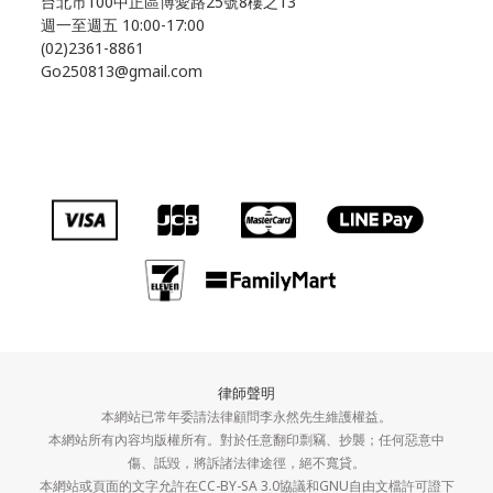
台北市100中正區博愛路25號8樓之13
週一至週五 10:00-17:00
(02)2361-8861
Go250813@gmail.com
律師聲明
本網站已常年委請法律顧問李永然先生維護權益。
本網站所有內容均版權所有。對於任意翻印剽竊、抄襲；任何惡意中
傷、詆毀，將訴諸法律途徑，絕不寬貸。
本網站或頁面的文字允許在CC-BY-SA 3.0協議和GNU自由文檔許可證下