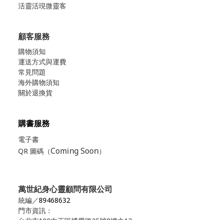
活靈活現微靈客
顧客服務
購物須知
運送方式與運費
常見問題
海外購物須知
關於退換貨
購書服務
電子書
Coming Soon
QR 圖碼（
）
萬世紀身心靈顧問有限公司
統編／
89468632
門市資訊：