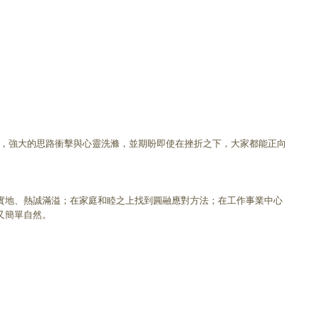
人們，強大的思路衝擊與心靈洗滌，並期盼即使在挫折之下，大家都能正向
實地、熱誠滿溢；在家庭和睦之上找到圓融應對方法；在工作事業中心
又簡單自然。