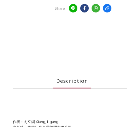
Share
Description
作者：向立綱 Xiang, Ligang