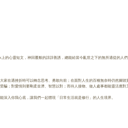
ook上的心靈短文，神回覆般的諄諄善誘，總能給當今亂世之下的無所適從的
大家在遇挫折時可以轉念思考、勇敢向前；在面對人生的百種無奈時仍然腳踏
害受騙；對愛情則要剛柔並濟、智慧以對；而待人接物、做人處事都能靈活應對
能深入你我心底，讓我們一起體現「日常生活就是修行」的人生境界。