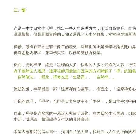
三、悟
這是一本從日常生活裡，找出一些人生道理方向，用以自我提升、自我
沸沸騰騰。但是具體實踐的人卻又常亂了人生的腳步，常常陷在無所
禪修、修禪在東方已有千餘年的歷史，達摩祖師正是禪學理論的開山鼻
佛道思想為根本，兼重佛與道，以佛道雙修為奠基。
然而，提到禪學，總是「說理的人多，悟理的人少；知道的人多，行
為了破除世人迷思，達摩祖師用最淺白直敘的方式闢解了「禪」的涵義
「自然修法」，因此，禪修也是「生活禪」、「自然禪」。
總結的說，禪學就是一部「達摩禪修心靈學」。換言之，「達摩禪修心
同樣的道理，「禪學」也即是日常生活中的「學習」，是日常生活中的
原來，禪學是這麼樣的平易近人與簡明淺顯。在你我的生活周邊，到處
生活．微理論」將禪學帶入生活的具體實踐。
希望大家都能從這本書中，找到自己的力量，找到自己人生的正向與