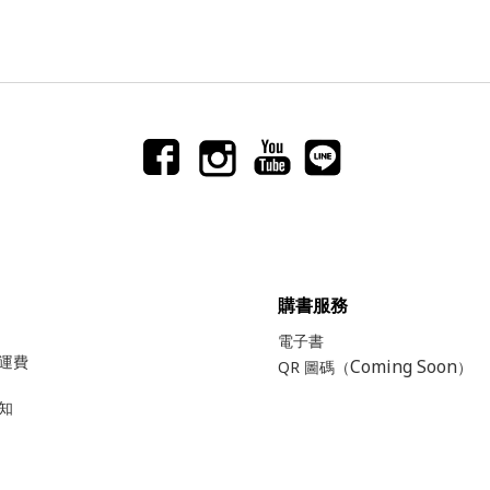
購書服務
電子書
運費
Coming Soon
QR 圖碼（
）
知