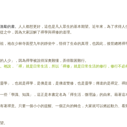
激勵的書。
人人都想更好，這也是凡人眾生的基本期望。近年來，為了求得人
適從之中，因為大家誤解了禪學與禪修的道理。
祖，祂在少林寺面壁九年的靜坐中，悟得了生命的真理，也因此，後世總將禪
道的人少」，因為禪學被說得深奧難懂，弄得艱困難行。
。祂說，「禪」就是日常生活，所以「禪修」就是日常生活的修行，修行不必
靈學」，也就是禪學，是佛是道，是佛道雙修，也是靈學；傳達的是禪定、禪
一些「學識、知識」，這正是本書定名為「禪生活．微理論」的由來。藉著這
有著禪意。只要一個小小的提醒、一個正向的轉念，大家就可以燃起動力、看
希望。