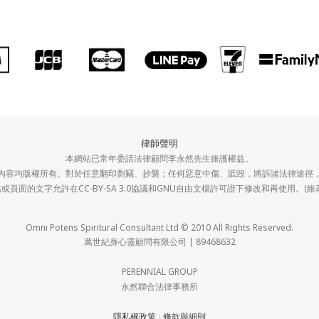
律師聲明
本網站已常年委請法律顧問李永然先生維護權益。
內容均版權所有。對於任意翻印剽竊、抄襲；任何惡意中傷、詆毀，將訴諸法律途徑
或頁面的文字允許在CC-BY-SA 3.0協議和GNU自由文檔許可證下修改和再使用。(維
Omni Potens Spiritural Consultant Ltd © 2010 All Rights Reserved.
萬世紀身心靈顧問有限公司 | 89468632
PERENNIAL GROUP
永然聯合法律事務所
隱私權政策
條款與細則
｜