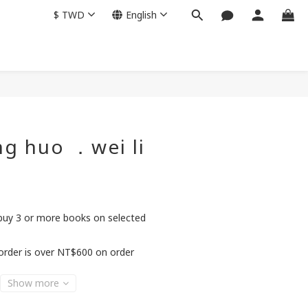
$
TWD
English
ng huo ．wei li
buy 3 or more books on selected
order is over NT$600 on order
Show more