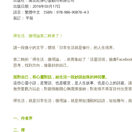
出版社：萬世紀身心靈顧問有限公司
出版日期：2016年03月17日
語言：繁體中文 ISBN：978-986-90876-4-3
裝訂： 平裝
禪生活．微理論第二輯來了！
讀一段微小的文字，體現「日常生活就是修行」的人生境界。
第二輯的「禪生活．微理論」，依舊集結了「活靈活現」臉書Faceb
思考，找到方向，做最好的自己。
面對自己，和心靈對話，給生活一段妙語如珠的神回覆。
這些心靈小語，是警語、也是暖意，是人生故事、也是心上的詩篇。
讓
無旁騖戮力以赴；對親情敞開心胸寬懷接納；對友情不再盲目付出受
禪生活，就是日常生活；微理論，就是簡短淺顯的話語，短短幾句，就
一、作者序
二、禪