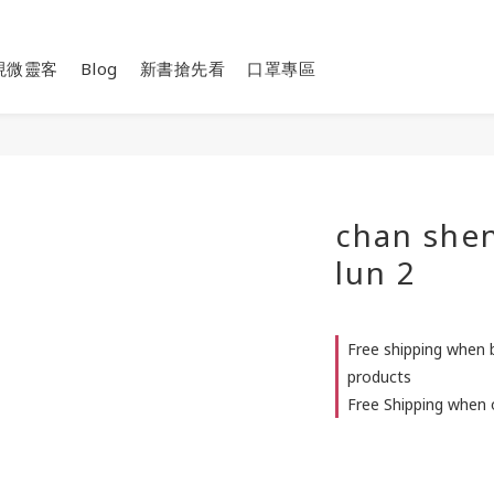
現微靈客
Blog
新書搶先看
口罩專區
chan she
lun 2
Free shipping when 
products
Free Shipping when 