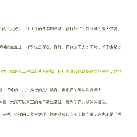
生的「更好」，在社會的各階層角落，修行靜坐的口號喊的漫天價響、
學與靜坐並提，禪學也是禪定、禪靜、禪修的工夫；同時，禪學也是以
外求，家庭與工作場所就是道場，修行的實踐也是依循自然法則，亦即
靜、禪修的工夫，推行的是生活禪、自然禪的道理與實踐！
本書，大家可以真正的從日常生活裡，看到了禪的精神與道理。
到希望。從禪的日常生活裡，找到激發自己的支撐力量，這也正是「禪