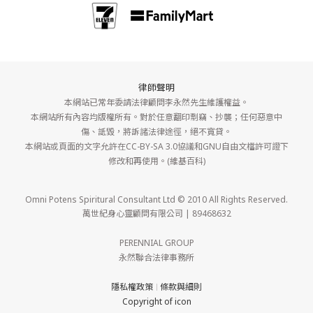
律師聲明
本網站已常年委請法律顧問李永然先生維護權益。
本網站所有內容均版權所有。對於任意翻印剽竊、抄襲；任何惡意中
傷、詆毀，將訴諸法律途徑，絕不寬貸。
本網站或頁面的文字允許在CC-BY-SA 3.0協議和GNU自由文檔許可證下
修改和再使用。(維基百科)
Omni Potens Spiritural Consultant Ltd © 2010 All Rights Reserved.
萬世紀身心靈顧問有限公司 | 89468632
PERENNIAL GROUP
永然聯合法律事務所
隱私權政策
條款與細則
｜
Copyright of icon