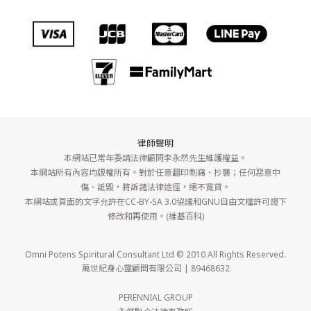
律師聲明
本網站已常年委請法律顧問李永然先生維護權益。
本網站所有內容均版權所有。對於任意翻印剽竊、抄襲；任何惡意中
傷、詆毀，將訴諸法律途徑，絕不寬貸。
本網站或頁面的文字允許在CC-BY-SA 3.0協議和GNU自由文檔許可證下
修改和再使用。(維基百科)
Omni Potens Spiritural Consultant Ltd © 2010 All Rights Reserved.
萬世紀身心靈顧問有限公司 | 89468632
PERENNIAL GROUP