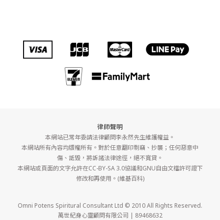
律師聲明
本網站已常年委請法律顧問李永然先生維護權益。
本網站所有內容均版權所有。對於任意翻印剽竊、抄襲；任何惡意中
傷、詆毀，將訴諸法律途徑，絕不寬貸。
本網站或頁面的文字允許在CC-BY-SA 3.0協議和GNU自由文檔許可證下
修改和再使用。(維基百科)
Omni Potens Spiritural Consultant Ltd © 2010 All Rights Reserved.
萬世紀身心靈顧問有限公司 | 89468632