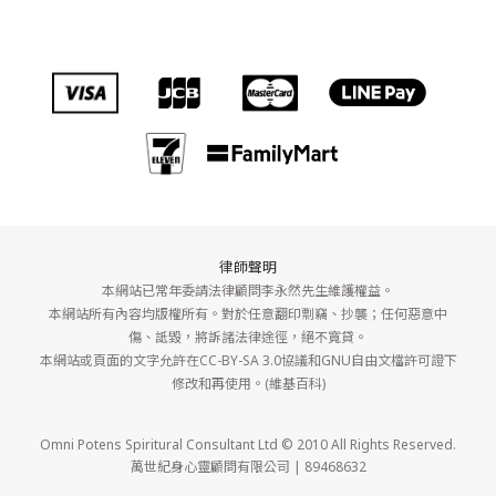
律師聲明
本網站已常年委請法律顧問李永然先生維護權益。
本網站所有內容均版權所有。對於任意翻印剽竊、抄襲；任何惡意中
傷、詆毀，將訴諸法律途徑，絕不寬貸。
本網站或頁面的文字允許在CC-BY-SA 3.0協議和GNU自由文檔許可證下
修改和再使用。(維基百科)
Omni Potens Spiritural Consultant Ltd © 2010 All Rights Reserved.
萬世紀身心靈顧問有限公司 | 89468632