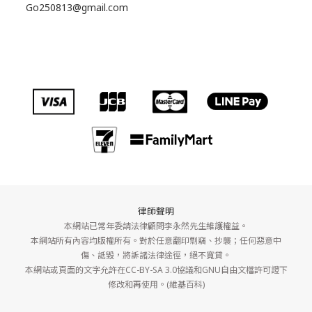
Go250813@gmail.com
律師聲明
本網站已常年委請法律顧問李永然先生維護權益。
本網站所有內容均版權所有。對於任意翻印剽竊、抄襲；任何惡意中
傷、詆毀，將訴諸法律途徑，絕不寬貸。
本網站或頁面的文字允許在CC-BY-SA 3.0協議和GNU自由文檔許可證下
修改和再使用。(維基百科)