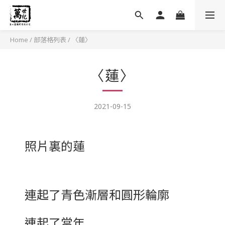
Home
/
部落格列表
/
〈蓮〉
〈蓮〉
2021-09-15
照片裏的蓮
連起了青色漸層和圓形輪廓
連起了當年