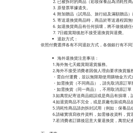
已被拆封的商品（彩妝保養品為消耗性商
原發票單據遺失。
附加贈品（試用品、旅行組及滿額贈品）
寄送退換貨商品時，商品於寄送過程因無
如退換貨商品有任何損壞，將不做後續任
7日鑑賞期後恕不接受退換貨與退費。
退款方式：
依照付費選擇各有不同退款方式，各個銀行有不同
海外退換貨注意事項：
1.海外無七天鑑賞期退貨服務。
2.海外不接受消費者因個人理由要求換貨服
・需自付運費，並以無限期使用購物金方式
・如需換貨（不同商品），請先取消原訂單
・如需換貨（同一商品），不用取消原訂單
3.如萬世紀寄送商品錯誤或是商品有損壞
4.如退貨商品不完全，或是原廠包裝或商品
5.消耗性商品請勿拆封試用（例如：保養
6.請確實填寫收件資料，如需修改資料，
7.若消費者訂購後惡意大量退換貨，萬世