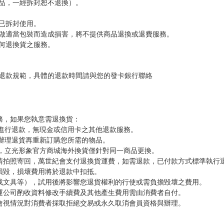
品，一經拆封恕不退換）。
已拆封使用。
做適當包裝而造成損害，將不提供商品退換或退費服務。
何退換貨之服務。
退款規範，具體的退款時間請與您的發卡銀行聯絡
務，如果您執意需退換貨：
進行退款，無現金或信用卡之其他退款服務。
辦理退貨再重新訂購您所需的物品。
，立光形象官方商城海外換貨僅針對同一商品更換。
，請拍照寄回，萬世紀會支付退換貨運費，如需退款，已付款方式標準執行
損毀，損壞費用將於退款中扣抵。
品或文具等），試用後將影響您退貨權利的行使或需負擔毀壞之費用。
貨運公司酌收資料修改手續費及其他產生費用需由消費者自付。
紀會視情況對消費者採取拒絕交易或永久取消會員資格與辦理。