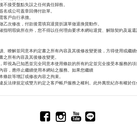
後不接受盤點失誤之任何責任歸咎。
簽名或公司蓋章回傳付款單。
需客戶自行承擔。
做乙次修改，付款後需填寫退貨折讓單做退換貨動作。
確指明瑕疵所在外，您不得以任何理由要求本網站退貨、解除契約及返還
讀、瞭解並同意本約定書之所有內容及其後修改變更後，方得使用或繼續
書之所有內容及其後修改變更。
，即視為已知悉並完全同意本使用條款的所有約定並完全接受本服務的項
內容，應停止繼續使用本網站之服務。如果您繼續
本條款等增訂或修改內容之拘束。
違反法律規定或雙方約定之客戶帳戶服務之權利。此外萬世紀亦有權於任