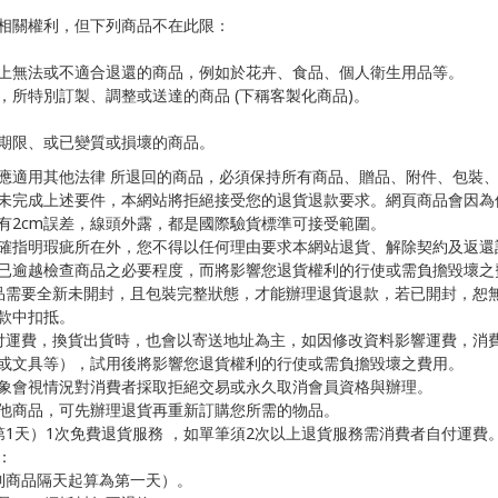
相關權利，但下列商品不在此限：
上無法或不適合退還的商品，例如於花卉、食品、個人衛生用品等。
，所特別訂製、調整或送達的商品 (下稱客製化商品)。
期限、或已變質或損壞的商品。
應適用其他法律 所退回的商品，必須保持所有商品、贈品、附件、包裝
未完成上述要件，本網站將拒絕接受您的退貨退款要求。網頁商品會因為
有2cm誤差，線頭外露，都是國際驗貨標準可接受範圍。
確指明瑕疵所在外，您不得以任何理由要求本網站退貨、解除契約及返還
已逾越檢查商品之必要程度，而將影響您退貨權利的行使或需負擔毀壞之
品需要全新未開封，且包裝完整狀態，才能辦理退貨退款，若已開封，恕
款中扣抵。
付運費，換貨出貨時，也會以寄送地址為主，如因修改資料影響運費，消
或文具等），試用後將影響您退貨權利的行使或需負擔毀壞之費用。
象會視情況對消費者採取拒絕交易或永久取消會員資格與辦理。
他商品，可先辦理退貨再重新訂購您所需的物品。
1天）1次免費退貨服務 ，如單筆須2次以上退貨服務需消費者自付運費
換：
到商品隔天起算為第一天）。