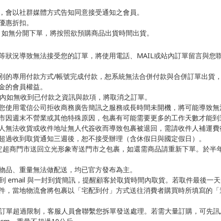
，會以社群媒體方式告知同意接受通知之會員。
優惠折扣。
單，如無分開下單，將按照欲預購商品出貨時間出貨。
等狀況導致無法接受您的訂單，將使用電話、MAIL或站內訂單留言與您
別的專用付款方式/帳號完成付款，恕系統無法合併付款與合併訂單出貨
金的會員權益。
天內如無收到已付款之資訊與款項，將取消之訂單。
您使用電信公司拒收商務廣告簡訊之服務或長時間未開機，將可能導致無
市因週末不營業或其他特殊原因，包裹有可能需要更多的工作天數才能到
人無法收貨或收件地址無人代簽收而導致包裹被退回，需請收件人補運費
超過收到取貨通知三週後，恕不接受辦理（含休假日與國定假日）。
定超商門市送回立光形象寄送門市之包裹，如還需商品請重新下單。於半
物品、重量無法做配送，均已官方發布為主。
到 email 與一封到貨簡訊，提醒顧客於取貨時間內取貨。若取件最後一天
件，當地物流會將包裹以「宅配到付」方式送往消費者購買時所填寫的「
商品訂單超過限制，客服人員會聯繫您拆單發送處理。若需大量訂購，可先