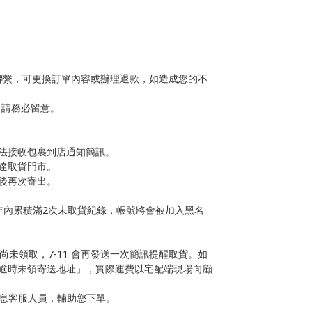
聯繫，可更換訂單內容或辦理退款，如造成您的不
，請務必留意。
法接收包裹到店通知簡訊。
達取貨門市。
後再次寄出。
年內累積滿2次未取貨紀錄
，帳號將會被加入黑名
尚未領取，7-11 會再發送一次簡訊提醒取貨。如
逾時未領寄送地址」，實際運費以宅配端現場向顧
訊息客服人員，輔助您下單。