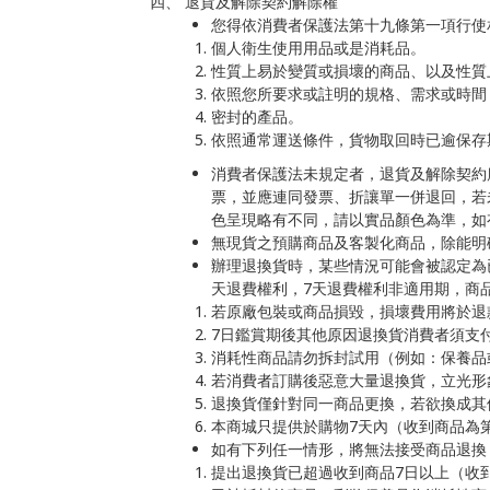
四、 退貨及解除契約解除權
您得依消費者保護法第十九條第一項行使
個人衛生使用用品或是消耗品。
性質上易於變質或損壞的商品、以及性質
依照您所要求或註明的規格、需求或時間
密封的產品。
依照通常運送條件，貨物取回時已逾保存
消費者保護法未規定者，退貨及解除契約
票，並應連同發票、折讓單一併退回，若
色呈現略有不同，請以實品顏色為準，如
無現貨之預購商品及客製化商品，除能明
辦理退換貨時，某些情況可能會被認定為
天退費權利，7天退費權利非適用期，商
若原廠包裝或商品損毀，損壞費用將於退
7日鑑賞期後其他原因退換貨消費者須支
消耗性商品請勿拆封試用（例如：保養品
若消費者訂購後惡意大量退換貨，立光形
退換貨僅針對同一商品更換，若欲換成其
本商城只提供於購物7天內（收到商品為第
如有下列任一情形，將無法接受商品退
提出退換貨已超過收到商品7日以上（收