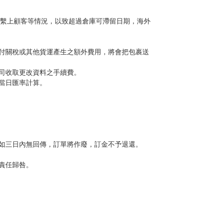
法聯繫上顧客等情況，以致超過倉庫可滯留日期，海外
付關稅或其他貨運產生之額外費用，將會把包裹送
司收取更改資料之手續費。
當日匯率計算。
如三日內無回傳，訂單將作廢，訂金不予退還。
責任歸咎。