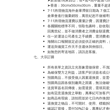
➤新加坡/馬來西亞：長+寬+高不超過12
➤香港：30cmx50cmx30cm，重量不超
7-11跨境物流海外倉庫滯留日期為 7
倉庫會進行拋棄銷毀，萬世紀恕不做補寄
7-11跨境物流運費以重量計費，因運費
各國關稅標準不同，領取包裹時，欲收取
回萬世紀，並不做消費者之消費金額退費
任一於運送公司產生之手續費，需消費者
海關出口報關規定必須提供正確的資料，
運送與備貨工作天不含週休與例假日。
如無您的寄送地區，請訊息客服。
七、大宗訂購
所有表單之資訊立光形象需做保密，不洩
為確保雙方之利益，請客戶於須簽名或公
預購商品，不接受個人因素退換貨，並需
預購商品因各個別廠商之因素，無法做確
送貨單簽名回傳後，如需退貨，需填寫退
如有惡意退換貨之舉動，萬事紀可加客戶
如商品有瑕疵，請拍照並於七日內作換貨
退換貨之物品，不可開封、使用、標籤拆
確認訂貨後，需付50%訂金，萬事紀才