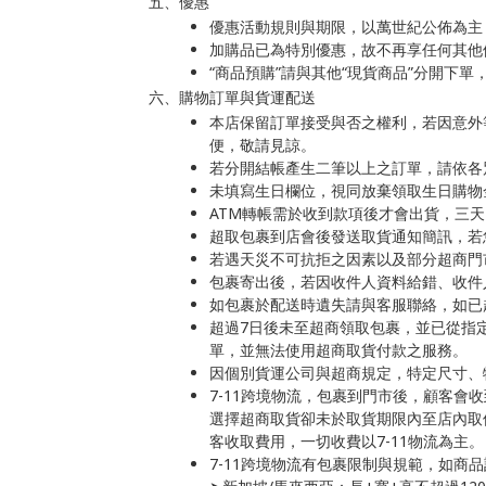
五
、優惠
優惠活動規則與期限，以萬世紀公佈為主
加購品已為特別優惠，故不再享任何其他
“商品預購”請與其他“現貨商品”分開下
六、購物訂單與貨運配送
本店保留訂單接受與否之權利，若因意外
便，敬請見諒。
若分開結帳產生二筆以上之訂單，請依各
未填寫生日欄位，視同放棄領取生日購物
ATM轉帳需於收到款項後才會出貨，三
超取包裹到店會後發送取貨通知簡訊，若
若遇天災不可抗拒之因素以及部分超商門
包裹寄出後，若因收件人資料給錯、收件
如包裹於配送時遺失請與客服聯絡，如已
超過7日後未至超商領取包裹，並已從指
單，並無法使用超商取貨付款之服務。
因個別貨運公司與超商規定，特定尺寸、
7-11跨境物流，包裹到門市後，顧客會收
選擇超商取貨卻未於取貨期限內至店內取
客收取費用，一切收費以7-11物流為主。
7-11跨境物流有包裹限制與規範，如