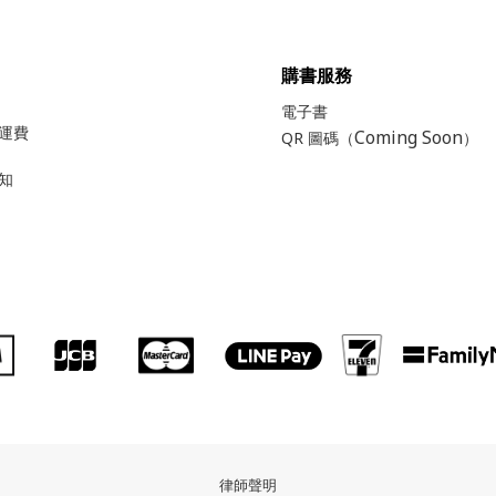
購書服務
電子書
運費
Coming Soon
QR 圖碼（
）
知
律師聲明