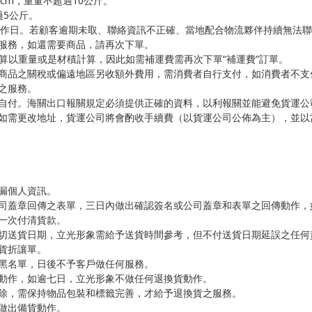
0cm，重量不超過10公斤。
過5公斤。
 個工作日。若顧客逾期未取、聯絡資訊不正確、當地配合物流夥伴持續無
服務，如還需要商品，請再次下單。
計算以重量或是材積計算，因此如需補運費需再次下單“補運費”訂單。
商品之關稅或偏遠地區另收額外費用，需消費者自行支付，如消費者不支
之服務。
自付。海關出口報關規定必須提供正確的資料，以利報關並能避免貨運公
如需更改地址，貨運公司將會酌收手續費（以貨運公司公佈為主），並以
漏個人資訊。
司蓋章回傳之表單，三日內做出確認簽名或公司蓋章和表單之回傳動作，
一次付清貨款。
切送貨日期，立光形象需給予送貨時間參考，但不付送貨日期延誤之任何
貨折讓單。
黑名單，日後不予客戶做任何服務。
動作，如逾七日，立光形象不做任何退換貨動作。
除，需保持物品包裝和標籤完善，才給予退換貨之服務。
會做出備貨動作。