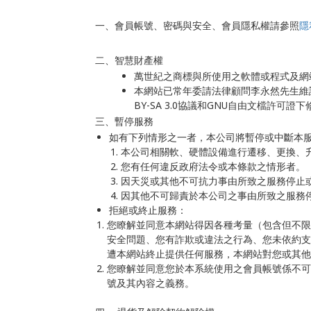
一、會員帳號、密碼與安全、會員隱私權請參照
隱
二、智慧財產權
萬世紀之商標與所使用之軟體或程式及網
本網站已常年委請法律顧問李永然先生維
BY-SA 3.0協議和GNU自由文檔許可證
三、暫停服務
如有下列情形之一者，本公司將暫停或中斷本
本公司相關軟、硬體設備進行遷移、更換、
您有任何違反政府法令或本條款之情形者。
因天災或其他不可抗力事由所致之服務停止
因其他不可歸責於本公司之事由所致之服務
拒絕或終止服務：
​您瞭解並同意本網站得因各種考量（包含但不
安全問題、您有詐欺或違法之行為、您未依約支
遭本網站終止提供任何服務，本網站對您或其他
您瞭解並同意您於本系統使用之會員帳號係不可
號及其內容之義務。