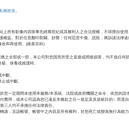
私權政策
。
站上所有影像內容除事先經萬世紀或其權利人之合法授權，不得擅自使用
護權益。對於任意翻印剽竊、抄襲；任何惡意中傷、詆毀，將訴諸法律途徑
下修改和再使用。(維基百科)
服務之全部或一部，本公司對您因而所受之直接或間接損害，均不負任何
升級、保養或維護時。
或中斷。
停止或中斷。
限於您一定期間未使用本服務/本系統、法院或政府機關之命令、依您的請
付費用，或本公司認為您已違反本條款之任一規定及其規範目的）而逕自
第三人均不承擔任何法律責任。​
轉讓，且該帳號、帳號中之內容及所有權利，於您死亡或變為無行為能力