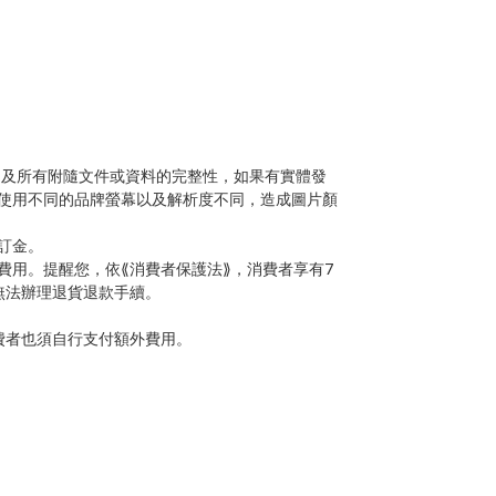
、及所有附隨文件或資料的完整性，如果有實體發
使用不同的品牌螢幕以及解析度不同，造成圖片顏
訂金。
費用。提醒您，依
⟪
消費者保護法
⟫
，消費者享有7
無法辦理退貨退款手續。
費者也須自行支付額外費用。
。