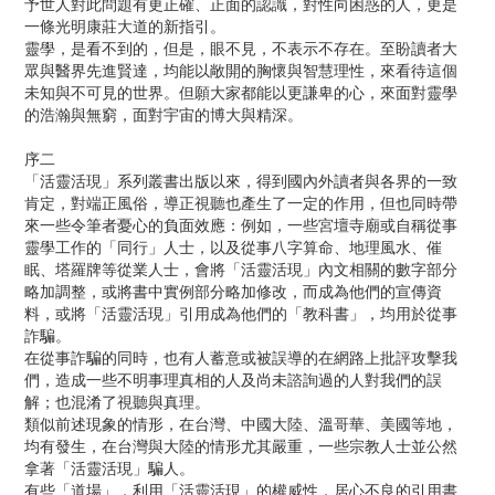
予世人對此問題有更正確、正面的認識，對性向困惑的人，更是
一條光明康莊大道的新指引。
靈學，是看不到的，但是，眼不見，不表示不存在。至盼讀者大
眾與醫界先進賢達，均能以敞開的胸懷與智慧理性，來看待這個
未知與不可見的世界。但願大家都能以更謙卑的心，來面對靈學
的浩瀚與無窮，面對宇宙的博大與精深。
序二
「活靈活現」系列叢書出版以來，得到國內外讀者與各界的一致
肯定，對端正風俗，導正視聽也產生了一定的作用，但也同時帶
來一些令筆者憂心的負面效應：例如，一些宮壇寺廟或自稱從事
靈學工作的「同行」人士，以及從事八字算命、地理風水、催
眠、塔羅牌等從業人士，會將「活靈活現」內文相關的數字部分
略加調整，或將書中實例部分略加修改，而成為他們的宣傳資
料，或將「活靈活現」引用成為他們的「教科書」，均用於從事
詐騙。
在從事詐騙的同時，也有人蓄意或被誤導的在網路上批評攻擊我
們，造成一些不明事理真相的人及尚未諮詢過的人對我們的誤
解；也混淆了視聽與真理。
類似前述現象的情形，在台灣、中國大陸、溫哥華、美國等地，
均有發生，在台灣與大陸的情形尤其嚴重，一些宗教人士並公然
拿著「活靈活現」騙人。
有些「道場」，利用「活靈活現」的權威性，居心不良的引用書