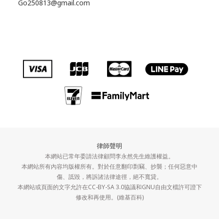
Go250813@gmail.com
律師聲明
本網站已常年委請法律顧問李永然先生維護權益。
本網站所有內容均版權所有。對於任意翻印剽竊、抄襲；任何惡意中
傷、詆毀，將訴諸法律途徑，絕不寬貸。
本網站或頁面的文字允許在CC-BY-SA 3.0協議和GNU自由文檔許可證下
修改和再使用。(維基百科)