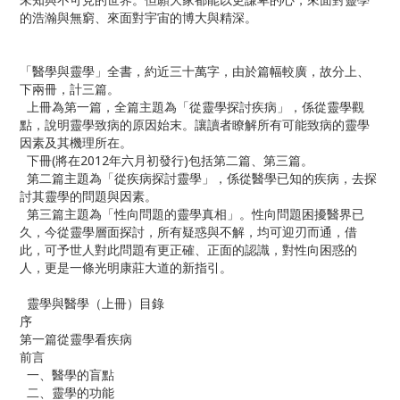
的浩瀚與無窮、來面對宇宙的博大與精深。
「醫學與靈學」全書，約近三十萬字，由於篇幅較廣，故分上、
下兩冊，計三篇。
上冊為第一篇，全篇主題為「從靈學探討疾病」，係從靈學觀
點，說明靈學致病的原因始末。讓讀者瞭解所有可能致病的靈學
因素及其機理所在。
下冊(將在2012年六月初發行)包括第二篇、第三篇。
第二篇主題為「從疾病探討靈學」，係從醫學已知的疾病，去探
討其靈學的問題與因素。
第三篇主題為「性向問題的靈學真相」。性向問題困擾醫界已
久，今從靈學層面探討，所有疑惑與不解，均可迎刃而通，借
此，可予世人對此問題有更正確、正面的認識，對性向困惑的
人，更是一條光明康莊大道的新指引。
靈學與醫學（上冊）目錄
序
第一篇從靈學看疾病
前言
一、醫學的盲點
二、靈學的功能