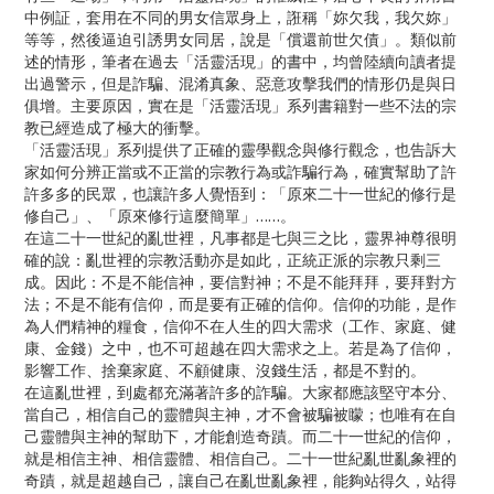
中例証，套用在不同的男女信眾身上，誑稱「妳欠我，我欠妳」
等等，然後逼迫引誘男女同居，說是「償還前世欠債」。類似前
述的情形，筆者在過去「活靈活現」的書中，均曾陸續向讀者提
出過警示，但是詐騙、混淆真象、惡意攻擊我們的情形仍是與日
俱增。主要原因，實在是「活靈活現」系列書籍對一些不法的宗
教已經造成了極大的衝擊。
「活靈活現」系列提供了正確的靈學觀念與修行觀念，也告訴大
家如何分辨正當或不正當的宗教行為或詐騙行為，確實幫助了許
許多多的民眾，也讓許多人覺悟到：「原來二十一世紀的修行是
修自己」、「原來修行這麼簡單」……。
在這二十一世紀的亂世裡，凡事都是七與三之比，靈界神尊很明
確的說：亂世裡的宗教活動亦是如此，正統正派的宗教只剩三
成。因此：不是不能信神，要信對神；不是不能拜拜，要拜對方
法；不是不能有信仰，而是要有正確的信仰。信仰的功能，是作
為人們精神的糧食，信仰不在人生的四大需求（工作、家庭、健
康、金錢）之中，也不可超越在四大需求之上。若是為了信仰，
影響工作、捨棄家庭、不顧健康、沒錢生活，都是不對的。
在這亂世裡，到處都充滿著許多的詐騙。大家都應該堅守本分、
當自己，相信自己的靈體與主神，才不會被騙被矇；也唯有在自
己靈體與主神的幫助下，才能創造奇蹟。而二十一世紀的信仰，
就是相信主神、相信靈體、相信自己。二十一世紀亂世亂象裡的
奇蹟，就是超越自己，讓自己在亂世亂象裡，能夠站得久，站得