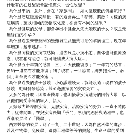
什麼有的在甦醒後會記憶喪失、習性改變？
為什麼車禍、意外，會在「家族間」，如同瘟疫般的傳染流行？
為什麼癌症腫瘤切除後，有的還會再生？移轉、擴散？同樣的病
症病情，施以相同的藥物或化療，卻會有不同的結果？
為什麼健康的父母，卻會孕出不健全又先天殘疾的子女？或是毫
無緣由的不孕？
為什麼過去未曾聽聞的疑難雜症及無藥可治的罕病怪症，現在年
年增加，越來越多…？
為什麼同樣的疾病或感染，過去只是小病小恙，自体也能復原痊
癒，現在稍有疏忽，就可能釀成大病大症…。
為什麼五十年前的感冒，三、四天便能復原；二十年前的感冒，
要約一週左右才能康復；到了現在，一旦感冒，總要拖延一、兩
個月甚至更久才能痊癒…。
為什麼過去的孩子發燒，小心護理幾天，就能渡過；現在的孩子
發燒，動輒併發感染，甚至毫無預警的突發死亡…。
太多的為什麼，困擾著醫界，也困擾著疾病纏身的困苦大眾，以
及他們同受牽連的家人、親人。
人類致力於瞭解疾病、克服疾病、治癒疾病的努力，一直不遺餘
力，從未間斷，在與疾病長期「爭鬥」累積的經驗與過程中，也
逐漸發展出了「醫學」。
西方醫學的發展，到了十九、二十世紀，因為自然科學的進步，
以及生物學、免疫學、遺傳工程學等等的興起、生命科學的受到