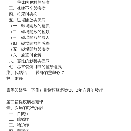
二、靈体的脫離與怪症
三、魂魄不全與疾病
四、符咒與疾病
五、磁場開放與疾病
（一）磁場開放的意義
（二）磁場開放的種類
（三）磁場開放的原因
（四）磁場開放的感覺
（五）磁場開放與疾病
（六）處置與化解
六、靈性的影響與疾病
七、感冒發燒引申的靈學意義
柒、代結語——醫師的靈學心得
捌、附錄
靈學與醫學（下冊）目錄預覽(預定2012年六月初發行)
第二篇從疾病看靈學
壹、疾病的綜合探討
一、自閉症
二、躁鬱症
三、強迫症
四、憂鬱症