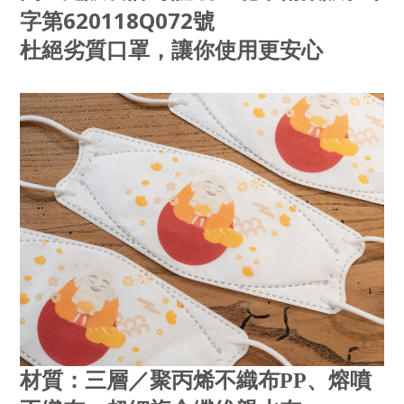
620118Q072
字第
號
杜絕劣質口罩，讓你使用更安心
材質：
三層／聚丙烯不織布PP、熔噴