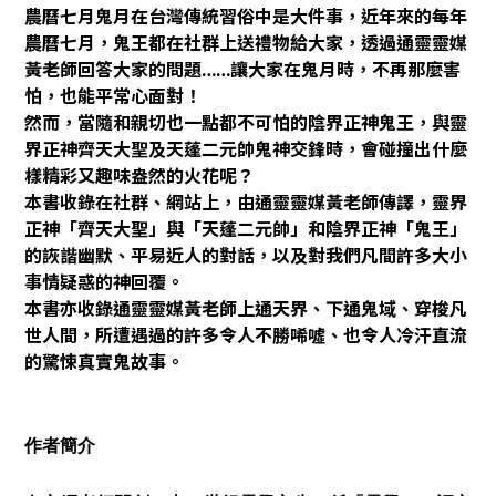
農曆七月鬼月在台灣傳統習俗中是大件事，近年來的每年
農曆七月，鬼王都在社群上送禮物給大家，透過通靈靈媒
黃老師回答大家的問題……讓大家在鬼月時，不再那麼害
怕，也能平常心面對！
然而，當隨和親切也一點都不可怕的陰界正神鬼王，與靈
界正神齊天大聖及天蓬二元帥鬼神交鋒時，會碰撞出什麼
樣精彩又趣味盎然的火花呢？
本書收錄在社群、網站上，由通靈靈媒黃老師傳譯，靈界
正神「齊天大聖」與「天蓬二元帥」和陰界正神「鬼王」
的詼諧幽默、平易近人的對話，以及對我們凡間許多大小
事情疑惑的神回覆。
本書亦收錄通靈靈媒黃老師上通天界、下通鬼域、穿梭凡
世人間，所遭遇過的許多令人不勝唏噓、也令人冷汗直流
的驚悚真實鬼故事。
作者簡介