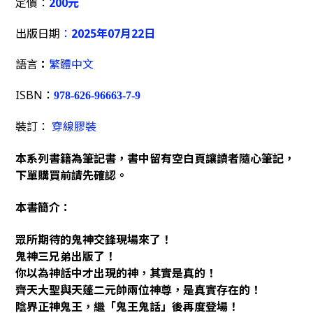
定價：
200元
出版日期
：
2025年07月22日
語言
：
繁體中文
ISBN：
978-626-96663-7-9
裝訂：
穿線膠裝
本系列書籍為筆記書，書中留有空白頁讓讀者隨心筆記，
下單購買前請先確認。
本書簡介：
眾所期待的鬼神交鋒現場來了！
鬼神三兄弟出版了！
你以為神話中才出現的神，其實是真的！
齊天大聖與天蓬二元帥兩位神尊，是真實存在的！
陰界正神鬼王，繼「鬼王鬼話」後再度登場！