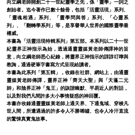
向立綱老師開創二十一世紀靈學之先，係「靈學」一詞之
創始者。迄今著作已數十餘冊，包括「活靈活現」系列、
「靈魂相遇」系列、「靈學問與答」系列、「心靈系
列」、「翻轉學系列」等，是享譽華人世界的國際靈學最
權威。
本書為「活靈活現特輯系列」第五部。本系列以二十一世
紀靈界正神指示為始，透過通靈靈媒黃老師傳譯神的旨
意，向立綱老師悉心紀錄，將靈界正神指示的諄諄叮嚀與
教誨，通過硬筆字書寫方式呈現給讀者。
本書為此系列「第五輯」，收錄在社群、網站上，由通靈
靈媒黃老師傳譯，靈界正神「齊天大聖」與「天蓬二元
帥」和陰界正神「鬼王」的詼諧幽默、平易近人的對話，
以及對我們凡間許多大小事情疑惑的神回覆。
本書亦收錄通靈靈媒黃老師上通天界、下通鬼域、穿梭凡
世人間，所遭遇過的許多令人不勝唏噓、也令人冷汗直流
的驚悚真實鬼故事。