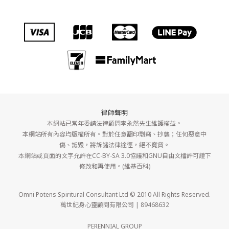
律師聲明
本網站已常年委請法律顧問李永然先生維護權益。
本網站所有內容均版權所有。對於任意翻印剽竊、抄襲；任何惡意中
傷、詆毀，將訴諸法律途徑，絕不寬貸。
本網站或頁面的文字允許在CC-BY-SA 3.0協議和GNU自由文檔許可證下
修改和再使用。(維基百科)
Omni Potens Spiritural Consultant Ltd © 2010 All Rights Reserved.
萬世紀身心靈顧問有限公司 | 89468632
PERENNIAL GROUP