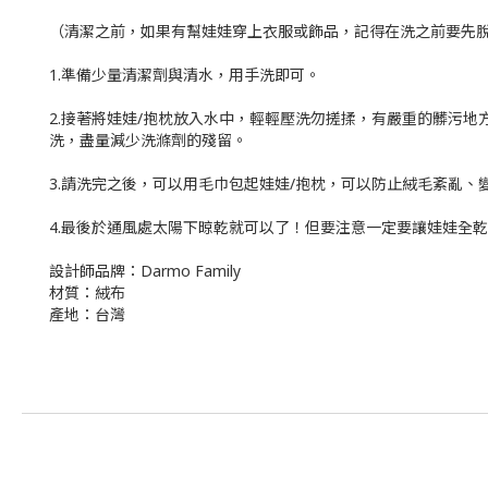
（清潔之前，如果有幫娃娃穿上衣服或飾品，記得在洗之前要先
1.準備少量清潔劑與清水，用手洗即可。
2.接著將娃娃/抱枕放入水中，輕輕壓洗勿搓揉，有嚴重的髒污
洗，盡量減少洗滌劑的殘留。
3.請洗完之後，可以用毛巾包起娃娃/抱枕，可以防止絨毛紊亂
4.最後於通風處太陽下晾乾就可以了！但要注意一定要讓娃娃全
設計師品牌：Darmo Family
材質：絨布
產地：台灣