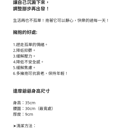
讓自己沉澱下來，
調整腳步再出發！
生活再也不孤單！抱著它可以靜心，快樂的過每一天！
擁抱的好處:
1.趕走孤單的情緒。
2.降低抑鬱。
3.緩解壓力。
4.降低不安全感。
5.緩解焦慮。
6.多擁抱可抗衰老，保持年輕！
達摩爺爺身高尺寸
身高：35cm
腰圍：30cm（最寬處）
厚度：9cm
➤清潔方法：