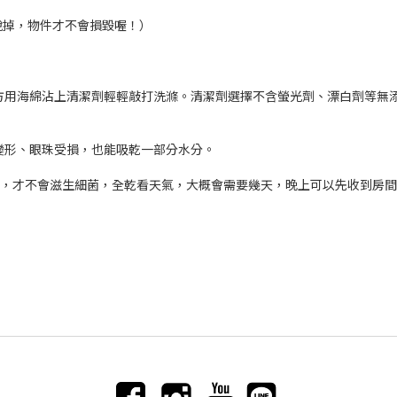
脫掉，物件才不會損毀喔！）
地方用海綿沾上清潔劑輕輕敲打洗滌。清潔劑選擇不含螢光劑、漂白劑等無
、變形、眼珠受損，也能吸乾一部分水分。
乾，才不會滋生細菌，全乾看天氣，大概會需要幾天，晚上可以先收到房