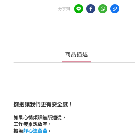
分享到
商品描述
擁抱讓我們更有安全感！
如果心情煩躁無所適從，
工作疲累想放空，
抱著
靜心達爺爺
，