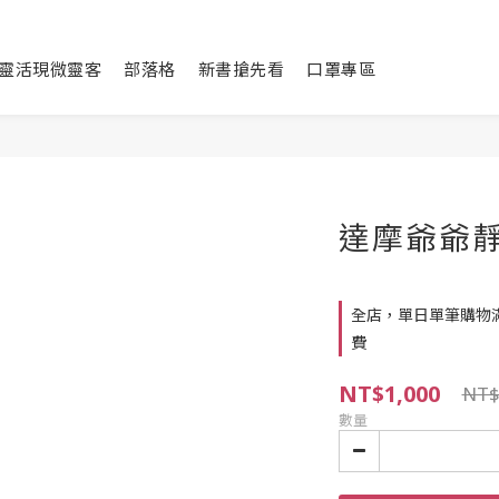
靈活現微靈客
部落格
新書搶先看
口罩專區
達摩爺爺
全店，單日單筆購物滿
費
NT$1,000
NT$
數量