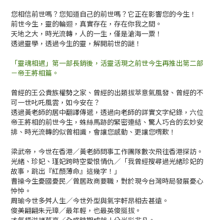
您相信前世嗎？您知道自己的前世嗎？它正在影響您的今生！
前世今生，靈的輪迴，真實存在，存在你我之間。
天地之大，時光流轉，人的一生，僅是滄海一粟！
透過靈學，透過今生的靈，解開前世的謎！
「靈魂相遇」第一部長銷後，活靈活現之前世今生再推出第二部
－帝王將相篇。
曾經的王公貴族權勢之家、曾經的出類拔萃意氣風發、曾經的不
可一世叱吒風雲，如今安在？
透過黃老師的居中翻譯傳遞，透過向老師的詳實文字紀錄，六位
帝王將相的前世今生，蛛絲馬跡的緊密連結、驚人巧合的玄妙安
排、時光流轉的似曾相識，會讓您感動、更讓您喟歎！
梁武帝，今世在香港／黃老師問事工作團隊數次飛往香港探訪。
光緒、珍妃、瑾妃跨時空愛恨情仇／「我曾經搜尋過光緒珍妃的
故事，跳出『紅顏薄命』這幾字！」
曹操今生憂國憂民／曾居政商要職，對於現今台灣時局發展憂心
忡忡。
周瑜今世多舛人生／今世外型與氣宇軒昂相去甚遠。
俊美翩翩朱元璋／最年輕，也最英俊挺拔。