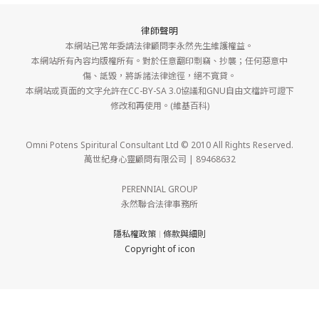
律師聲明
本網站已常年委請法律顧問李永然先生維護權益。
本網站所有內容均版權所有。對於任意翻印剽竊、抄襲；任何惡意中
傷、詆毀，將訴諸法律途徑，絕不寬貸。
本網站或頁面的文字允許在CC-BY-SA 3.0協議和GNU自由文檔許可證下
修改和再使用。(維基百科)
Omni Potens Spiritural Consultant Ltd © 2010 All Rights Reserved.
萬世紀身心靈顧問有限公司 | 89468632
PERENNIAL GROUP
永然聯合法律事務所
隱私權政策
條款與細則
｜
Copyright of icon