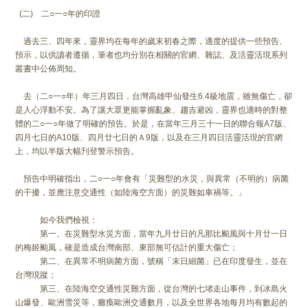
(二) 二○一○年的印證
過去三、四年來，靈界均在每年的歲末初春之際，適度的提供一些預告、
預示，以供讀者遵循，筆者也均分別在相關的官網、雜誌、及活靈活現系列
叢書中公佈周知。
去（二○一○年）年三月四日，台灣高雄甲仙發生6.4級地震，雖無傷亡，卻
是人心浮動不安。為了讓大眾更能掌握亂象、趨吉避凶，靈界也適時的對整
體的二○一○年做了明確的預告。於是，在當年三月三十一日的聯合報A7版、
四月七日的A10版、四月廿七日的Ａ9版，以及在三月四日活靈活現的官網
上，均以半版大幅刋登警示預告。
預告中明確指出，二○一○年會有「災難型的水災，與異常（不明的）病菌
的干擾，並應注意交通性（如陸海空方面）的災難如車禍等。」
如今我們檢視：
第一、在災難型水災方面，當年九月廿日的凡那比颱風與十月廿一日
的梅姬颱風，確是造成台灣南部、東部無可估計的重大傷亡；
第二、在異常不明病菌方面，號稱「末日細菌」已在印度發生，並在
台灣現蹤；
第三、在陸海空交通性災難方面，從台灣的七堵走山事件，到冰島火
山爆發、歐洲雪災等，癱瘓歐洲交通數月，以及全世界各地每月均有數起的