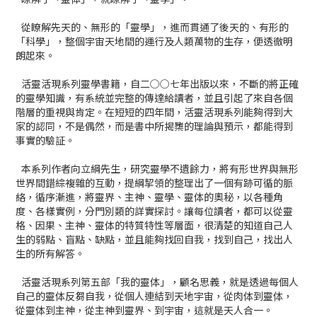
從瞭解先天的、無形的「靈學」，進而貫通了後天的、有形的
「科學」，整個宇宙天地間的運行及人類萬物的生存，便透徹明
朗起來。
活靈活現系列靈學書籍，自二○○七年出版以來，不斷的將正確
的靈學知識，有系統並完整的傳達給讀者，並且引起了來自各個
階層的重視與肯定。在短短的四年間，活靈活現系列能夠得到大
家的認同，不是偶然，而是書中所揭櫫的理論與預示，都能得到
事實的驗証。
本系列作者向立綱先生，研究靈學不遺餘力，將有形世界與無形
世界間錯綜複雜的互動，提綱挈領的整理出了一個有跡可循的脈
絡，循序漸進，將靈界、主神、靈學、靈体的奧秘，以各種角
度、各樣實例，分門別類的詳實探討。讓每位讀者，都可以從靈
格、因果、主神、靈体的特質特性等層面，很清楚的知道自己人
生的弱點、盲點、缺點，並且能夠找回自我，找到自己，找出人
生的所有解答。
活靈活現系列第五部「我的靈体」，顧名思義，就是透過每個人
自己的靈体反芻自我，從個人連結到天地宇宙，從肉体到靈体，
從靈体到主神，從主神到靈界、到宇宙，這就是天人合一。