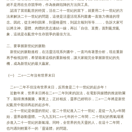
絕不是用在生存競爭時，作為衝鋒陷陣的方法與工具。
認清了當前亂世的特質，活在二十一世紀的當下，就要用二十一世紀的方
法來解決二十一世紀的問題，這便是活靈活現系列叢書一直致力傳達的理
念。因此，從主神到因果，到靈格靈性，到認主報到等等……，告訴大家可
以將主神、靈體、肉體的意志連結一線，再以「自信、直覺」面對亂世亂
象，這就是在亂世中生存競爭的最佳方法。
二、要掌握新世紀的脈動
新世紀的脈動進程，在活靈活現系列書中，一直均有著墨分析，現在重新
再予檢視說明，希望藉著這樣的重新檢視，讓大家能完全掌握新世紀的先
機，成為新世紀的最大贏家。
(一) 二○一二年沒有世界末日
二○一二年不但沒有世界末日，反而會是二十一世紀的起步年！
近數年來，世界末日將在二○一二年到來的說法，在電影與媒體的推波助瀾
下，顯得沸沸騰騰，事實上，正好相反，靈界已經明示，二○一二年將是新世
紀亂世中龍頭再起的起步年。
二十一世紀是個靈的世紀，從二十世紀進入二十一世紀，是從一九九○年開
始，靈界啟動靈體。一九九五到二○○七年的十二年間，二十世紀的舊氣場逐
步進入二十一世紀的新氣場。同時，全世界的先天靈的人，在這十二年間，
也均遇到輕重不一的「靈逼體」的問題。