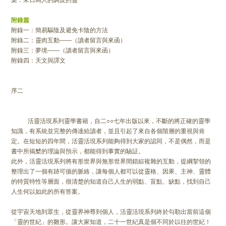
柒：來日高人的調皮的靈
附錄篇
附錄一：簡易驅陰及避免卡陰的方法
附錄二：靈肉互動——（讀者留言與來函）
附錄三：夢境——（讀者留言與來函）
附錄四：天文與譯文
序二
活靈活現系列靈學書籍，自二○○七年出版以來，不斷的將正確的靈學
知識，有系統並完整的傳達給讀者，並且引起了來自各個階層的重視與肯
定。在短短的四年間，活靈活現系列能夠得到大家的認同，不是偶然，而是
書中所揭櫫的理論與預示，都能得到事實的驗証。
此外，活靈活現系列將有形世界與無形世界間錯綜複雜的互動，提綱挈領的
整理出了一個有跡可循的脈絡，讓每個人都可以從靈格、因果、主神、靈體
的特質特性等層面，很清楚的知道自己人生的弱點、盲點、缺點，找到自己
人生何以如此的所有答案。
從宇宙天地到眾生，從靈界神尊到個人，活靈活現系列終於勾勒出當前這個
「靈的世紀」的雛形。讓大家知道，二十一世紀真是個不同於以往的世紀！