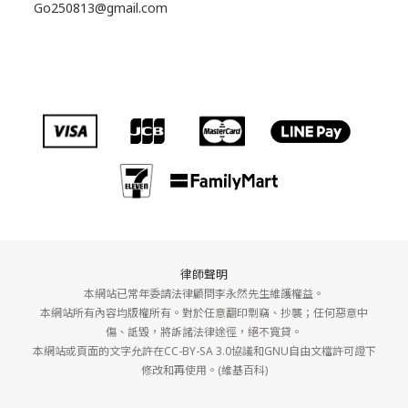
Go250813@gmail.com
律師聲明
本網站已常年委請法律顧問李永然先生維護權益。
本網站所有內容均版權所有。對於任意翻印剽竊、抄襲；任何惡意中
傷、詆毀，將訴諸法律途徑，絕不寬貸。
本網站或頁面的文字允許在CC-BY-SA 3.0協議和GNU自由文檔許可證下
修改和再使用。(維基百科)