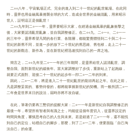
二○○八年，宇宙氣場正式、完全的進入到二十一世紀的亂世氣場。在此同
時，靈界也用金融風暴捲襲全球的方式，造成全世界的金融混亂，用來昭示
世人，証明這正是個亂世！
二○○九年到二○一一年，靈界要昭示大家，在經過金融風暴的亂象衝擊之
後，大家要認清亂世亂象，並自我調整修正。在二○○九、二○一○、二○一一
的三年中，靈界希望凡間的各行業、各階層，都能驚覺體悟到二十與二十一
世紀的新舊不同，並進一步的放下二十世紀的舊思維、舊包袱，走上二十一
世紀的新觀念、新作為，並在新世紀裡迅速找到自己的一席之地。
簡言之，二○○九年至二○一一年的三年期間，是靈界給世人認清亂世、調
整自我、面對新世紀的緩衝年。當大家調整好了步伐，重新站上了起跑線，
就要正式面對、迎接二十一世紀的起步年—卽二○一二年的到來。
因此，二○一二年，將是進入二十一世紀亂世的龍頭再起之年。在此之前，
凡是調整妥當的、蓄勢待發的，都將能掌握新世紀的契機。而一般所謂二○一
二年會是世界末日的說法，屆時亦將不攻自破。
在此，筆著仍要再三懇切的提醒大家：二○一一年是新世紀自我調整修正的
最後一年，希望所有智者與有識之士，均能從這個年度切入，從靈界設定的
時間與角度，審慎思考自己的人生與未來。若是錯過了二○一一年，還不能找
到自己的定位，站穩自己的腳步，那麼，到了二○一二年，便要面臨「自己淘
汰自己」的命運。