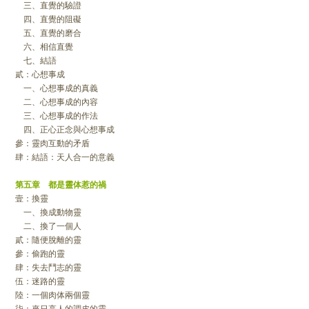
三、直覺的驗證
四、直覺的阻礙
五、直覺的磨合
六、相信直覺
七、結語
貳：心想事成
一、心想事成的真義
二、心想事成的內容
三、心想事成的作法
四、正心正念與心想事成
參：靈肉互動的矛盾
肆：結語：天人合一的意義
第五章 都是靈体惹的禍
壹：換靈
一、換成動物靈
二、換了一個人
貳：隨便脫離的靈
參：偷跑的靈
肆：失去鬥志的靈
伍：迷路的靈
陸：一個肉体兩個靈