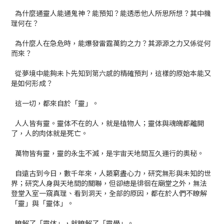
為什麼通靈人能通鬼神？能預知？能透悉他人所思所想？其中機
理何在？
為什麼人在急危時，能爆發雷霆萬鈞之力？其源源之力又係從何
而來？
從夢境中能夠未卜先知到第六感的精確預判，這樣的原始本能又
是如何形成？
這一切，都來自於「靈」。
人人皆有靈。靈体不在的人，就是植物人；靈体與魂魄都離開
了，人的肉体就是死亡。
萬物皆有靈，靈的永生不滅，是宇宙天地間亙久運行的奧秘。
自遠古到今日，數千年來，人類窮盡心力，研究無形與未知的世
界；研究人身與天地間的關聯，但卻總是徘徊在廟堂之外，無法
登堂入室一窺真理、看到洞天，全部的原因，都在於人們不瞭解
「靈」與「靈体」。
瞭解了「靈体」，就瞭解了「靈學」。