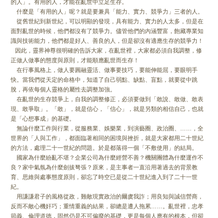
的人」。有用的人，才能在亂世中立足生存。
什麼是「有用的人」呢？就是要兼具「能力、實力、競爭力」三者的人。
從舊世紀到新世紀，可以明顯的發現，具有能力、實力的人太多，但是在
面對亂世的時候，他們都沒有了競爭力。儘管他們的內涵豐富，飽藏專業知
識與技術能力，他們都是好人、善良的人，但是卻沒有適應生存的競爭力！
因此，靈界神尊很明確的告訴大家，在亂世裡，大家都必須自我調整，修
正做人做事的態度與原則，才能順應亂世而生存！
在行事風格上，做人要圓融靈活、做事要技巧，要能伸能屈，要眼明手
快。當我們從天定的命格中，知道了自己弱點、缺點、盲點，就要從中跳
脫，再依每個人靈格的屬性去調整加強。
在亂世的生存競爭上，自我的調整修正，必須要做到「敢說、敢做、敢表
現、敢爭取」。「敢」，就是信心，「信心」，就是另類的相信自己，也就
是「心想事成」的基礎。
無論什麼工作與行業，從服務業、娛樂業，到演藝圈、政治圈、……，全
世界的「人與工作」，都面臨著相同的困境與挫折，就是大家都用二十世紀
的方法，處理二十一世紀的問題。於是都落得一個「不敷使用」的結局。
國家為什麼紛亂不堪？企業公司為什麼經營不善？機關團體為什麼運作不
良？家中氣氛為什麼劍拔弩張？原來，是主事者一直沿用著過去的背景教
育、思維與處事態度原則，卻忘了時空已是從二十世紀進入到了二十一世
紀。
用謙謙君子的風格從政，難敵現實政治的爾虞我詐；用良知與誠信營商，
反而不敵心機奸巧；重情重義的結果，卻總是遭人拖累……。亂世裡，忠孝
節義、倫理道德，固然仍是不可偏廢的基礎，更是每個人應有的根本，但卻