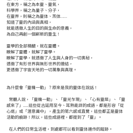
在東方，稱之為本靈、靈氣，
科學界，稱之為量子、分子，
在靈界，則稱之為靈体、炁体……
知道了靈的內涵與真相，
就能透徹人生的目的與生命的意義，
為自己再創一個嶄新的重生！
靈學的全部精髓，就在靈體。
瞭解了靈體，就解了靈學。
瞭解了靈學，就透徹了人生與人身的一切奧秘，
透徹了有形世界與無形世界的連結，
更透徹了宇宙天地的一切萬象與真理。
為什麼會「靈機一動」？原來是我的靈体在說話！
常聽人說，「靈機一動」、「靈光乍現」、「心有靈犀」、「靈
感來了」......這些從古延用至今、耳熟能詳的成語，都是形容「從
心底」或「潛意識中」，產生的第六感或直覺，這些都正是靈体
活動的痕跡！所以，這些成語裡，都提到了「靈」。
在人們的日常生活裡，到處都可以看到靈体運作的蹤跡。