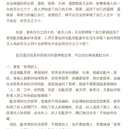
在這個靈的世紀裡，靈格、因果、主神、靈體都是天定的，影響每個人的一
生的百分之六十，當人們知道了自己的主神、因果，認清了自己的靈體、靈
格後，再努力的修訂自己、改變自己，將可以完全的掌握了自己人生中「先
天命定」的百分之六十。
但是，還有百分之四十的「後天人為」又在那裡呢？當大家都認清了
當前亂世亂象的本質後，人們又要如何在亂世亂象中生活生存呢？如何用後
天人為的百分之四十去經營先天命定的百分之六十呢？
從活靈活現系列所揭示的靈學觀念裡，可以找出兩個重點方向：
一、要當「有用的人」
在這個亂世裡，整個地球、世界及所有的國家、社會，都處在亂中，因
此，每個人都要與地球競爭、與世界競爭、與國家競爭、與社會競爭。這種
生存競爭具有的共同特點，便是無論到了那裡，都逃不開要面臨著複雜的
「人」與「工作」的問題。但是，在亂世裡，無天理、無章法，又要如何面
對著人與工作的錯綜複雜呢？
亂世裡的生存競爭，是無所不用其極的。但是傳統的儒道思想教育，卻常
削弱了好人的戰鬥力，弱化了好人的積極性。於是，好人成就了壞人，壞人
踩著好人的肩膀，步步向上，好人在亂世中，幾已無法生存！不知如何自
處。
因此，亂世裡的生存競爭，不能當好人，也不應做壞人，而應做個「有用